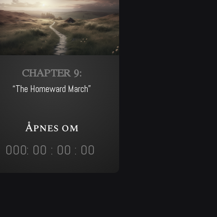
CHAPTER 9:
“The Homeward March”
Åpnes om
000
:
00
:
00
:
00
Day
Hrs
Min
Sec