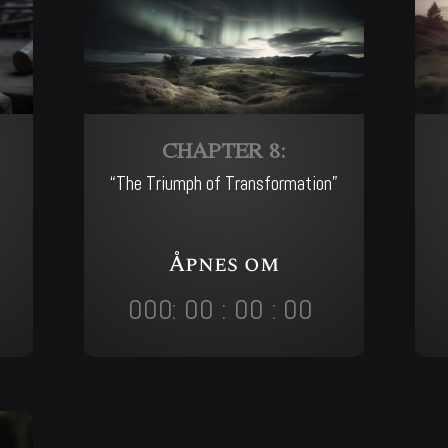
CHAPTER 8:
“The Triumph of Transformation”
Åpnes om
000
:
00
:
00
:
00
Day
Hrs
Min
Sec