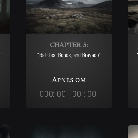
CHAPTER 5:
)”
“Battles, Bonds, and Bravado”
Åpnes om
000
:
00
:
00
:
00
Day
Hrs
Min
Sec