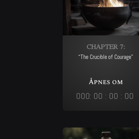
CHAPTER 7:
“The Crucible of Courage”
Åpnes om
000
:
00
:
00
:
00
Day
Hrs
Min
Sec