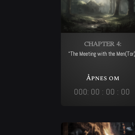
CHAPTER 4:
“The Meeting with the Men(Tor
Åpnes om
000
:
00
:
00
:
00
Day
Hrs
Min
Sec