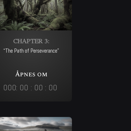
CHAPTER 3:
“The Path of Perseverance”
Åpnes om
000
:
00
:
00
:
00
Day
Hrs
Min
Sec