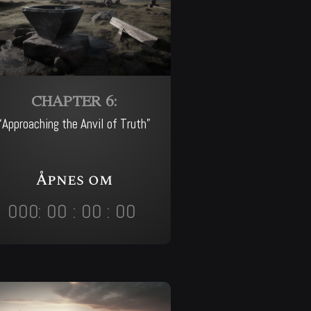
CHAPTER 6:
“Approaching the Anvil of Truth”
Åpnes om
000
:
00
:
00
:
00
Day
Hrs
Min
Sec