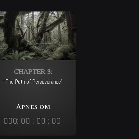
CHAPTER 3:
“The Path of Perseverance”
Åpnes om
000
:
00
:
00
:
00
Day
Hrs
Min
Sec